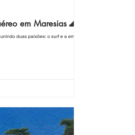
aéreo em Maresias 🌊✈️