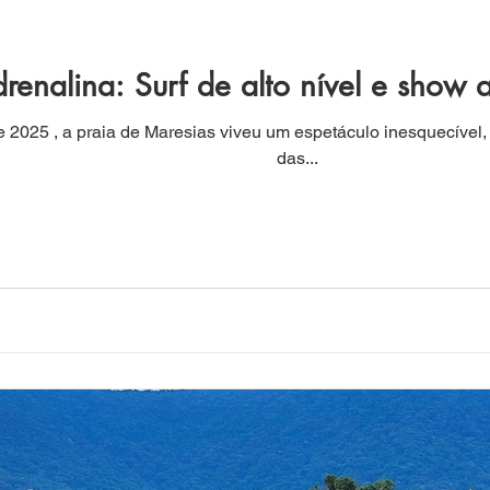
enalina: Surf de alto nível e show 
um espetáculo inesquecível, unindo duas paixões: o surf e a emoção
das...