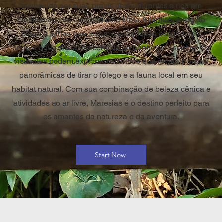
conhecido por suas praias deslumbrantes e rica em
biodiversidade. Cercada pela Mata Atlântica, a região
oferece trilhas que levam a cachoeiras escondidas,
onde a água cristalina convida ao banho refrescante. Os
visitantes podem explorar caminhos que revelam vistas
panorâmicas de tirar o fôlego e a fauna local em seu
habitat natural. Com sua combinação de beleza cênica e
atividades ao ar livre, Maresias é o destino perfeito para
os amantes da natureza e da aventura.
Start Now