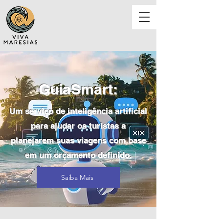
GuiaSmart:
Um serviço de inteligência artificial
para ajudar os turistas a
planejarem suas viagens com base
em um orçamento definido.
Saiba Mais