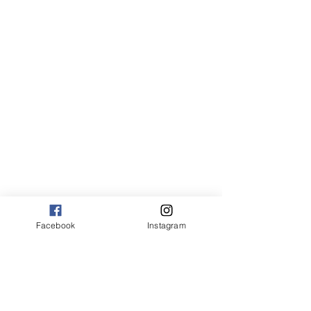
Facebook
Instagram
Roles,Baladas,Noitada
Guia smart