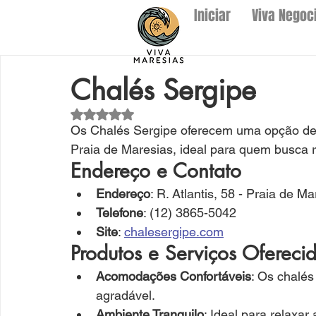
Iniciar
Viva Negoc
Chalés Sergipe
Avaliado com NaN de 5 estrelas.
Os Chalés Sergipe oferecem uma opção de
Praia de Maresias, ideal para quem busca 
Endereço e Contato
Endereço
: R. Atlantis, 58 - Praia de 
Telefone
: (12) 3865-5042
Site
: 
chalesergipe.com
Produtos e Serviços Ofereci
Acomodações Confortáveis
: Os chalés
agradável.
Ambiente Tranquilo
: Ideal para relaxar