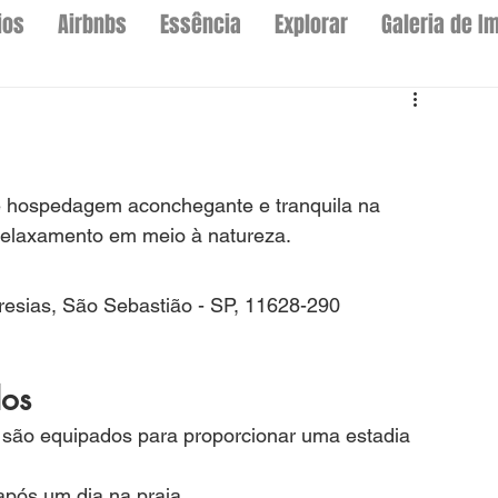
ios
Airbnbs
Essência
Explorar
Galeria de I
 hospedagem aconchegante e tranquila na 
relaxamento em meio à natureza.
Maresias, São Sebastião - SP, 11628-290
dos
 são equipados para proporcionar uma estadia 
 após um dia na praia.