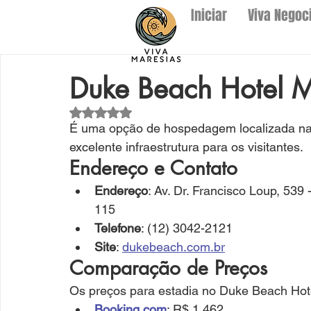
Iniciar
Viva Negoc
Duke Beach Hotel M
Avaliado com NaN de 5 estrelas.
É uma opção de hospedagem localizada na 
excelente infraestrutura para os visitantes.
Endereço e Contato
Endereço
: Av. Dr. Francisco Loup, 539
115
Telefone
: (12) 3042-2121
Site
: 
dukebeach.com.br
Comparação de Preços
Os preços para estadia no Duke Beach Hote
Booking.com
: R$ 1.462