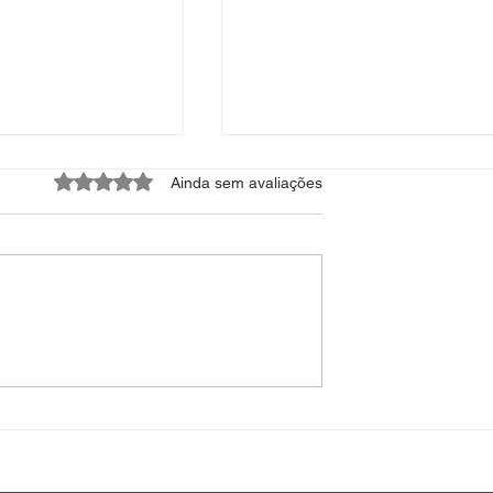
Avaliado com 0 de 5 estrelas.
Ainda sem avaliações
as
GCN Bicicletaria