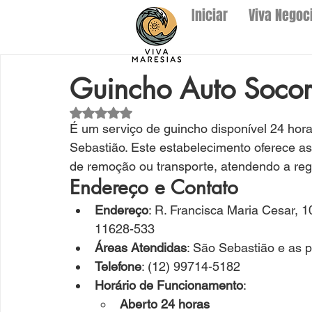
Iniciar
Viva Negoc
Guincho Auto Socor
Avaliado com NaN de 5 estrelas.
É 
um serviço de guincho disponível 24 hora
Sebastião. Este estabelecimento oferece as
de remoção ou transporte, atendendo a reg
Endereço e Contato
Endereço
: R. Francisca Maria Cesar, 1
11628-533
Áreas Atendidas
: São Sebastião e as 
Telefone
: (12) 99714-5182
Horário de Funcionamento
:
Aberto 24 horas