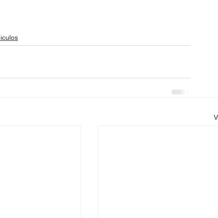
iculos
V