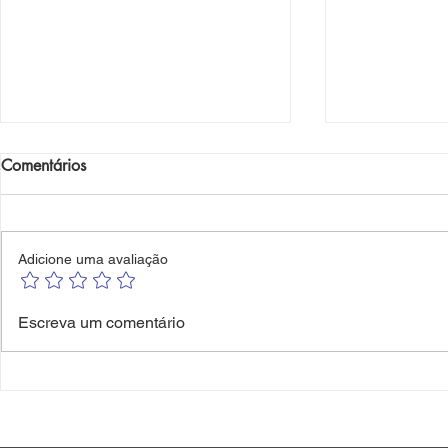
Comentários
Bike Maresi
WAVES Maresias
Adicione uma avaliação
Escreva um comentário