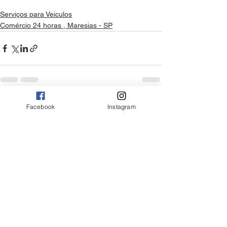
Serviços para Veiculos
Comércio 24 horas , Maresias - SP
Ver tudo
Posts Relacionados
Facebook
Instagram