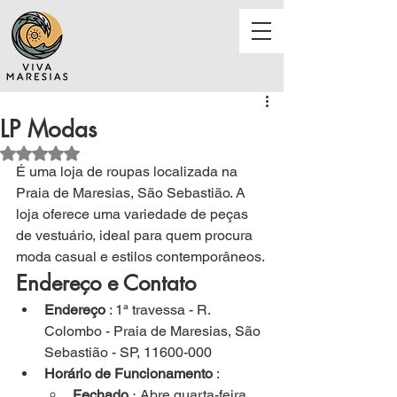
LP Modas
Avaliado com NaN de 5 estrelas.
É 
uma loja de roupas localizada na 
Praia de Maresias, São Sebastião. A 
loja oferece uma variedade de peças 
de vestuário, ideal para quem procura 
moda casual e estilos contemporâneos.
Endereço e Contato
Endereço
 : 1ª travessa - R. 
Colombo - Praia de Maresias, São 
Sebastião - SP, 11600-000
Horário de Funcionamento
 :
Fechado
 ⋅ Abre quarta-feira 