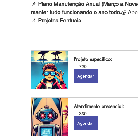
📌 
Plano Manutenção Anual (Março a Nove
manter tudo funcionando o ano todo.
💰 Ape
📌 
Projetos Pontuais
Projeto específico:
720
Agendar
Atendimento presencial:
360
Agendar