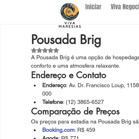
Iniciar
Viva Negoc
Pousada Brig
Avaliado com NaN de 5 estrelas.
A Pousada Brig é uma opção de hospedagem
conforto e uma atmosfera relaxante.
Endereço e Contato
Endereço
: Av. Dr. Francisco Loup, 115
000
Telefone
: (12) 3865-6527
Comparação de Preços
Os preços para estadia na Pousada Brig sã
Booking.com
: R$ 459
Agoda
: R$ 771