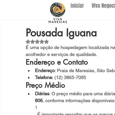
Iniciar
Viva Negoc
Pousada Iguana
Avaliado com NaN de 5 estrelas.
É 
uma opção de hospedagem localizada na 
acolhedor e serviços de qualidade.
Endereço e Contato
Endereço
: Praia de Maresias, São Seb
Telefone
: (12) 3865-7095
Preço Médio
Diárias
: O preço médio para uma diár
806
, conforme informações disponíveis
1
. É importante ressaltar que os preço