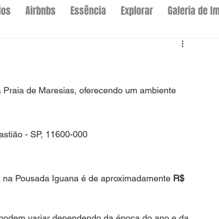
ios
Airbnbs
Essência
Explorar
Galeria de I
Praia de Maresias, oferecendo um ambiente 
astião - SP, 11600-000
ia na Pousada Iguana é de aproximadamente 
R$ 
s podem variar dependendo da época do ano e da 