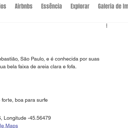
ios
Airbnbs
Essência
Explorar
Galeria de I
bastião, São Paulo, e é conhecida por suas 
ua bela faixa de areia clara e fofa.
 forte, boa para surfe
26, Longitude -45.56479
gle Maps