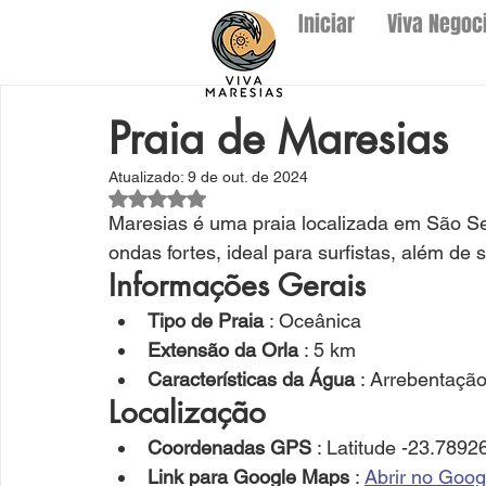
Iniciar
Viva Negoc
Praia de Maresias
Atualizado:
9 de out. de 2024
Avaliado com NaN de 5 estrelas.
Maresias é uma praia localizada em São Se
ondas fortes, ideal para surfistas, além de s
Informações Gerais
Tipo de Praia
 : Oceânica
Extensão da Orla
 : 5 km
Características da Água
 : Arrebentação
Localização
Coordenadas GPS
 : Latitude -23.789
Link para Google Maps
 : 
Abrir no Goo