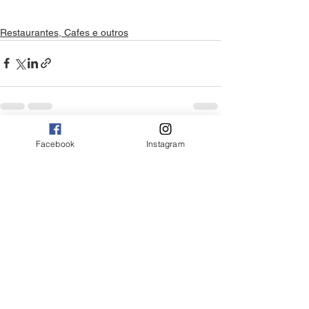
Restaurantes, Cafes e outros
Ver tudo
Posts Relacionados
Facebook
Instagram