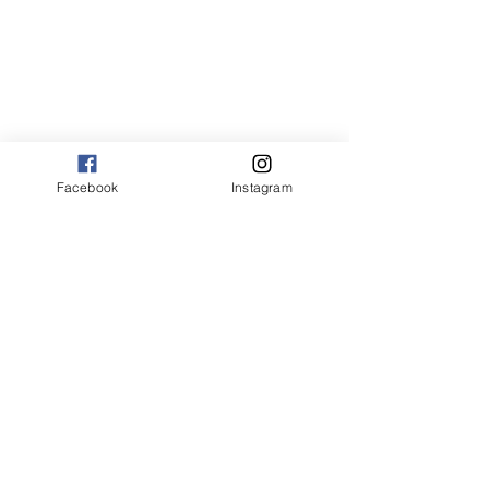
Compras em maresias
Facebook
Instagram
Arte e Cultura em Maresias
Ver tudo
Posts Relacionados