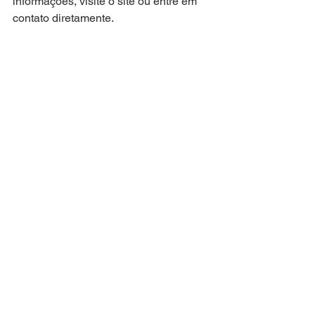
informações, visite o site ou entre em 
contato diretamente.