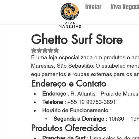
Iniciar
Viva Negoc
Ghetto Surf Store
Avaliado com NaN de 5 estrelas.
É 
uma loja especializada em produtos e aces
Maresias, São Sebastião. O estabeleciment
equipamentos e roupas externas para os ama
Endereço e Contato
Endereço
 : R. Atlantis - Praia de Mare
Telefone
 : +55 12 99753-3691
Horário de Funcionamento
 :
Segunda a Domingo
 : 10h30 – 19
Produtos Oferecidos
Pranchas de Surf
 : Uma seleção de pra