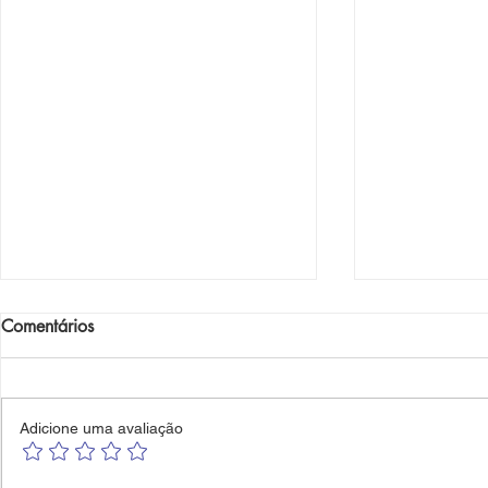
Comentários
WAVES Maresias
Adicione uma avaliação