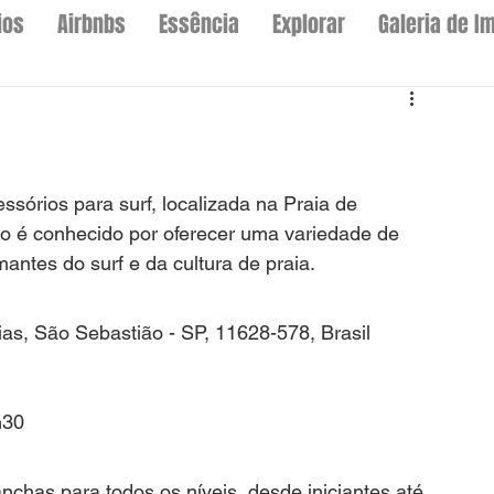
ios
Airbnbs
Essência
Explorar
Galeria de I
sórios para surf, localizada na Praia de 
o é conhecido por oferecer uma variedade de 
ntes do surf e da cultura de praia.
sias, São Sebastião - SP, 11628-578, Brasil
h30
nchas para todos os níveis, desde iniciantes até 