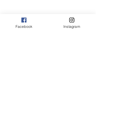
Facebook
Instagram
Hotéis,Pousadas , Hostels e Chales